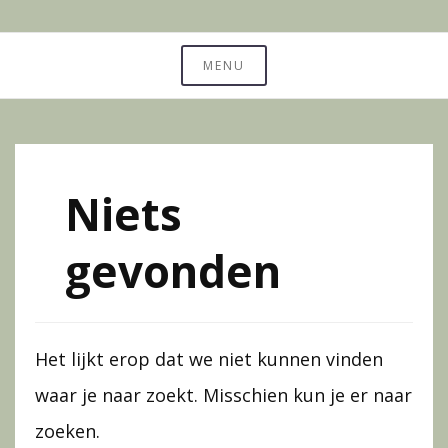
Ga
Sound Bath – Crystal Sound Bowls – Chakra Healing
naar
MENU
Vibe Studio
de
inhoud
Niets
gevonden
Het lijkt erop dat we niet kunnen vinden
waar je naar zoekt. Misschien kun je er naar
zoeken.