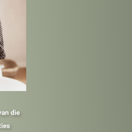
an die
ties