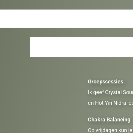
Sound Bath – Crystal Sound Bowls – Chakra Healing
Vibe Studio
Groepssessies
Ik geef Crystal Sou
en Hot Yin Nidra 
Chakra Balancing
Op vrijdagen kun j