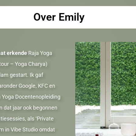
Over Emily
aat erkende
Raja Yoga
atour – Yoga Charya)
am gestart. Ik gaf
aaronder Google, KFC en
n Yoga Docentenopleiding
n dat jaar ook begonnen
iesessies, als ‘Private
am in Vibe Studio omdat