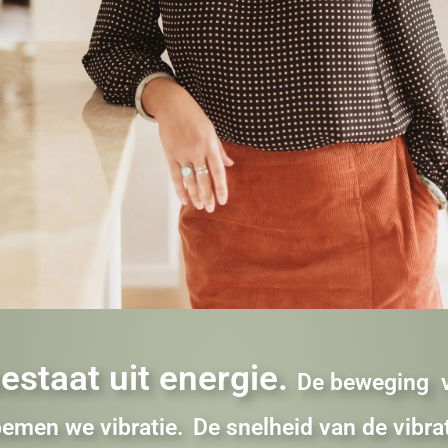
bestaat uit energie.
De beweging v
oemen we vibratie.
De snelheid van de vibra