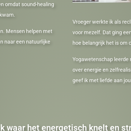
e en omdat sound-healing
d kwam.
Vroeger werkte ik als re
leven. Mensen helpen met
voor mezelf. Dat ging een
n naar een natuurlijke
hoe belangrijk het is om 
Yogawetenschap leerde mi
over energie en zelfreali
geef ik met liefde aan jo
k waar het energetisch knelt en st